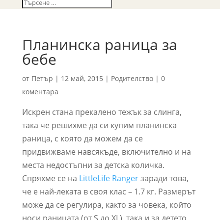
Планинска раница за
бебе
от
Петър
|
12 май, 2015
|
Родителство
|
0
коментара
Искрен стана прекалено тежък за слинга,
така че решихме да си купим планинска
раница, с която да можем да се
придвижваме навсякъде, включително и на
места недостъпни за детска количка.
Спряхме се на
LittleLife Ranger
заради това,
че е най-леката в своя клас – 1.7 кг. Размерът
може да се регулира, както за човека, който
носи раницата (от S до XL), така и за детето