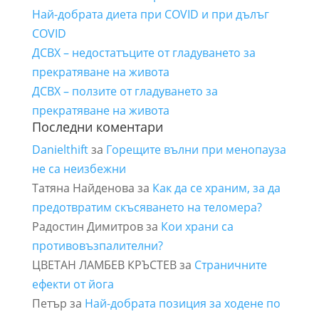
Най-добрата диета при COVID и при дълъг
COVID
ДСВХ – недостатъците от гладуването за
прекратяване на живота
ДСВХ – ползите от гладуването за
прекратяване на живота
Последни коментари
Danielthift
за
Горещите вълни при менопауза
не са неизбежни
Татяна Найденова
за
Как да се храним, за да
предотвратим скъсяването на теломера?
Радостин Димитров
за
Кои храни са
противовъзпалителни?
ЦВЕТАН ЛАМБЕВ КРЪСТЕВ
за
Страничните
ефекти от йога
Петър
за
Най-добрата позиция за ходене по