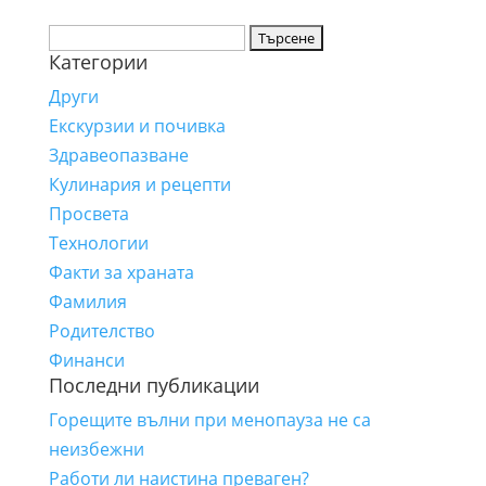
Търсене
Категории
за:
Други
Екскурзии и почивка
Здравеопазване
Кулинария и рецепти
Просвета
Технологии
Факти за храната
Фамилия
Родителство
Финанси
Последни публикации
Горещите вълни при менопауза не са
неизбежни
Работи ли наистина преваген?