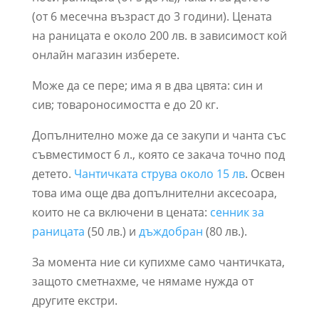
(от 6 месечна възраст до 3 години). Цената
на раницата е около 200 лв. в зависимост кой
онлайн магазин изберете.
Може да се пере; има я в два цвята: син и
сив; товароносимостта е до 20 кг.
Допълнително може да се закупи и чанта със
съвместимост 6 л., която се закача точно под
детето.
Чантичката струва около 15 лв
. Освен
това има още два допълнителни аксесоара,
които не са включени в цената:
сенник за
раницата
(50 лв.) и
дъждобран
(80 лв.).
За момента ние си купихме само чантичката,
защото сметнахме, че нямаме нужда от
другите екстри.