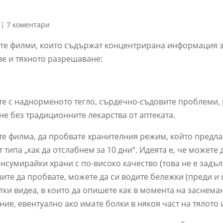
|
7 коментари
те филми, които съдържат концентрирана информация 
е и тяхното разрешаване:
е с наднорменото тегло, сърдечно-съдовите проблеми, р
не без традиционните лекарства от аптеката.
те филма, да пробвате хранителния режим, който предлаг
т типа „как да отслабнем за 10 дни“. Идеята е, че можете 
онсумирайки храни с по-високо качество (това не е задъ
ите да пробвате, можете да си водите бележки (преди и с
атки видеа, в които да опишете как в момента на заснема
ние, евентуално ако имате болки в някоя част на тялото и 