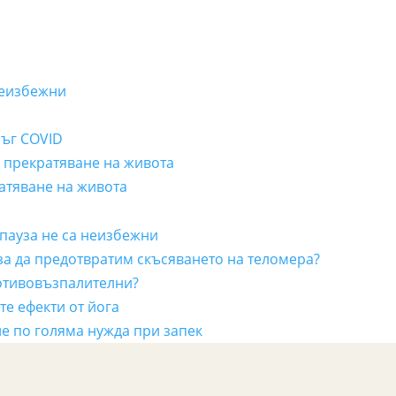
неизбежни
лъг COVID
а прекратяване на живота
ратяване на живота
пауза не са неизбежни
 за да предотвратим скъсяването на теломера?
отивовъзпалителни?
е ефекти от йога
е по голяма нужда при запек