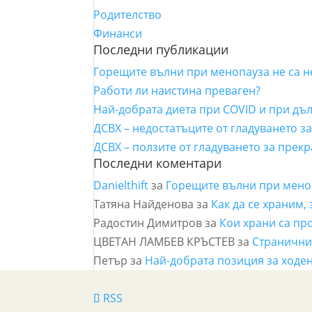
Родителство
Финанси
Последни публикации
Горещите вълни при менопауза не са 
Работи ли наистина преваген?
Най-добрата диета при COVID и при дъ
ДСВХ – недостатъците от гладуването з
ДСВХ – ползите от гладуването за прек
Последни коментари
Danielthift
за
Горещите вълни при мено
Татяна Найденова
за
Как да се храним,
Радостин Димитров
за
Кои храни са пр
ЦВЕТАН ЛАМБЕВ КРЪСТЕВ
за
Страничнит
Петър
за
Най-добрата позиция за ходен
RSS