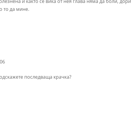
лезнена и както се вика от нея глава няма да боли, дор
о то да мине.
:06
Подскажете последваща крачка?