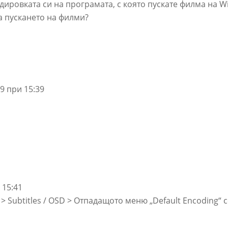
дировката си на програмата, с която пускате филма на 
а пускането на филми?
9 при 15:39
 15:41
s > Subtitles / OSD > Отпадащото меню „Default Encoding“ 