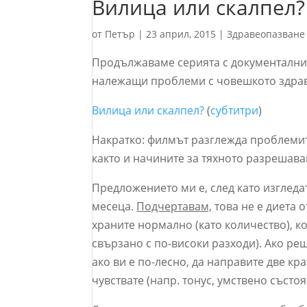
Вилица или скалпел?
от
Петър
|
23 април, 2015
|
Здравеопазване
Продължаваме серията с документални
належащи проблеми с човешкото здрав
Вилица или скалпел?
(
субтитри
)
Накратко: филмът разглежда проблемит
както и начините за тяхното разрешава
Предложението ми е, след като изгледа
месеца.
Подчертавам,
това не е диета о
храните нормално (като количество), к
свързано с по-високи разходи). Ако реш
ако ви е по-лесно, да направите две кр
чувствате (напр. тонус, умствено състоя