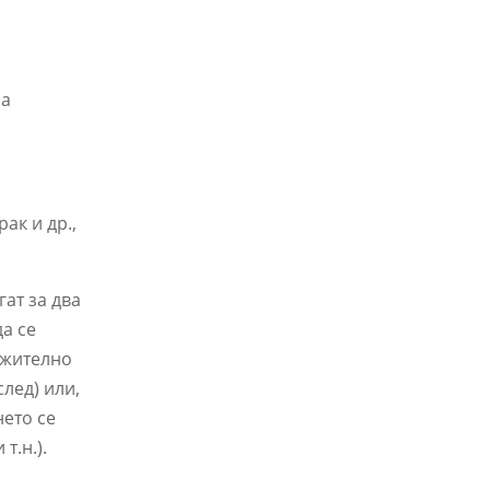
за
ак и др.,
ат за два
да се
лжително
лед) или,
нето се
т.н.).