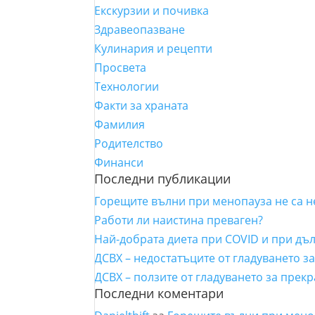
Екскурзии и почивка
Здравеопазване
Кулинария и рецепти
Просвета
Технологии
Факти за храната
Фамилия
Родителство
Финанси
Последни публикации
Горещите вълни при менопауза не са 
Работи ли наистина преваген?
Най-добрата диета при COVID и при дъ
ДСВХ – недостатъците от гладуването з
ДСВХ – ползите от гладуването за прек
Последни коментари