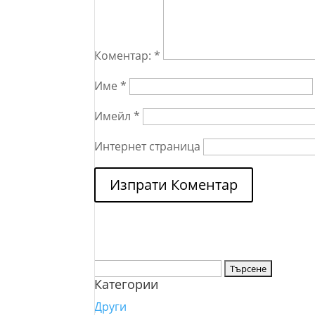
Коментар:
*
Име
*
Имейл
*
Интернет страница
Търсене
Категории
за:
Други