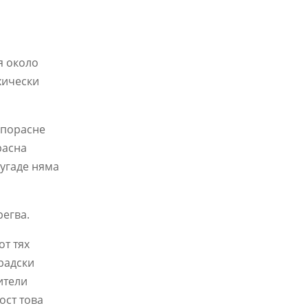
я около
хически
о порасне
расна
ругаде няма
регва.
от тях
радски
дители
ост това