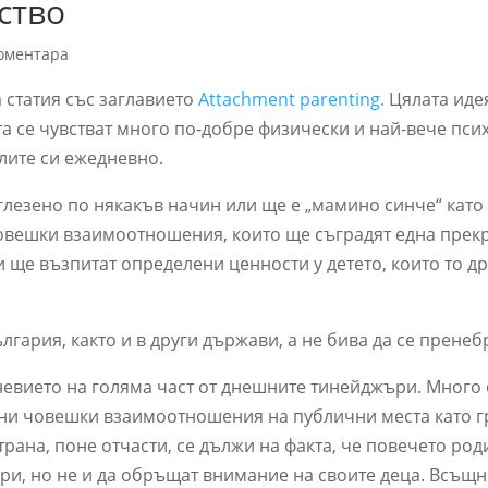
ство
коментара
 статия със заглавието
Attachment parenting.
Цялата иде
та се чувстват много по-добре физически и най-вече пси
елите си ежедневно.
азглезено по някакъв начин или ще е „мамино синче“ кат
човешки взаимоотношения, които ще съградят една прек
и ще възпитат определени ценности у детето, които то д
гария, както и в други държави, а не бива да се пренеб
евието на голяма част от днешните тинейджъри. Много 
ни човешки взаимоотношения на публични места като г
страна, поне отчасти, се дължи на факта, че повечето ро
ари, но не и да обръщат внимание на своите деца. Всъщн