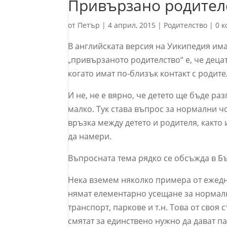
Привързано родител
от
Петър
|
4 април, 2015
|
Родителство
|
0 
В английската версия на Уикипедия има
„привързаното родителство“ е, че деца
когато имат по-близък контакт с родит
И не, не е вярно, че детето ще бъде р
малко. Тук става въпрос за нормални 
връзка между детето и родителя, както 
да намери.
Въпросната тема рядко се обсъжда в Бъл
Нека вземем няколко примера от ежедн
нямат елементарно усещане за нормал
транспорт, паркове и т.н. Това от своя 
смятат за единствено нужно да дават п