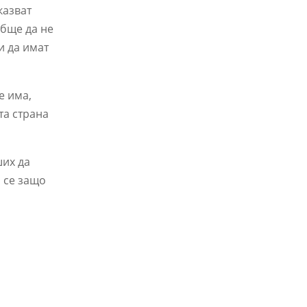
казват
обще да не
и да имат
е има,
та страна
ших да
и се защо