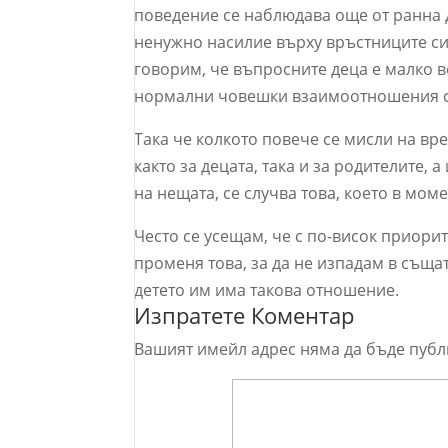
поведение се наблюдава още от ранна д
ненужно насилие върху връстниците си
говорим, че въпросните деца е малко в
нормални човешки взаимоотношения с 
Така че колкото повече се мисли на вр
както за децата, така и за родителите, 
на нещата, се случва това, което в мом
Често се усещам, че с по-висок приорит
променя това, за да не изпадам в същат
детето им има такова отношение.
Изпратете Коментар
Вашият имейл адрес няма да бъде публ