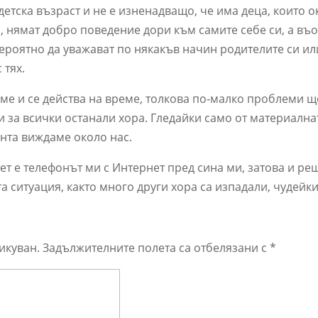
етска възраст и не е изненадващо, че има деца, които о
, нямат добро поведение дори към самите себе си, а въ
ероятно да уважават по някакъв начин родителите си ил
тях.
еме и се действа на време, толкова по-малко проблеми щ
а и за всички останали хора. Гледайки само от материална
ента виждаме около нас.
ет е телефонът ми с Интернет пред сина ми, затова и ре
а ситуация, както много други хора са изпадали, чудейк
икуван.
Задължителните полета са отбелязани с
*