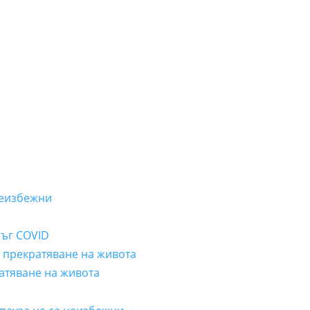
неизбежни
лъг COVID
а прекратяване на живота
ратяване на живота